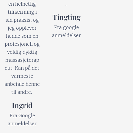
en helhetlig
.
tilnærming i
Tingting
sin praksis, og
Fra google
jeg opplever
anmeldelser
henne som en
profesjonell og
veldig dyktig
massasjeterap
eut. Kan på det
varmeste
anbefale henne
til andre.
Ingrid
Fra Google
anmeldelser