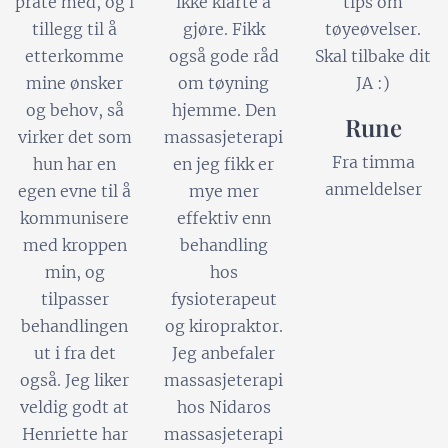
prate med, og i
ikke klarte å
tips om
tillegg til å
gjøre. Fikk
tøyeøvelser.
etterkomme
også gode råd
Skal tilbake dit
mine ønsker
om tøyning
JA :)
og behov, så
hjemme. Den
Rune
virker det som
massasjeterapi
Fra timma
hun har en
en jeg fikk er
anmeldelser
egen evne til å
mye mer
kommunisere
effektiv enn
med kroppen
behandling
min, og
hos
tilpasser
fysioterapeut
behandlingen
og kiropraktor.
ut i fra det
Jeg anbefaler
også. Jeg liker
massasjeterapi
veldig godt at
hos Nidaros
Henriette har
massasjeterapi