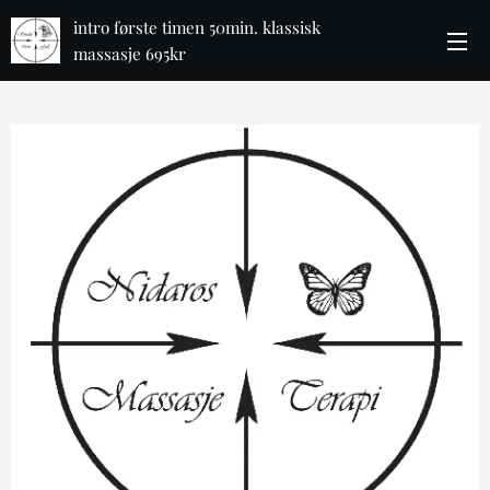
intro første timen 50min. klassisk
massasje 695kr